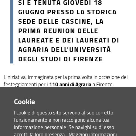
SI È TENUTA GIOVEDÌ 18
GIUGNO PRESSO LA STORICA
SEDE DELLE CASCINE, LA
PRIMA REUNION DELLE
LAUREATE E DEI LAUREATI DI
AGRARIA
DELL'UNIVERSITÀ
DEGLI STUDI DI FIRENZE
L'iniziativa, immaginata per la prima volta in occasione dei
110 anni di Agraria
festeggiamenti per i
a Firenze,
rappresenta il primo capitolo del progetto AlumnUnifi
creazione di gruppi di Alumni uniti dai
dedicato alla
Cookie
medesimo interessi.
I cookie di questo sito servono al suo corretto
All'incontro, che si è svolto alla presenza del prorettore alla
funzionamento e non raccolgono alcuna tua
Marco Pierini
terza missione
e del Direttore del DAGRI
informazione personale. Se navighi su di esso
(Dipartimento di Scienze e Tecnologie Agrarie, Alimentari,
accetti la loro presenza.
Maggiori informazioni
Simone Orlandini
Ambientali e Forestali)
, hanno preso