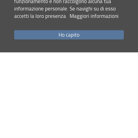
funzionamento e non raccolgono alcuna tua
informazione personale. Se navighi su di esso
accetti la loro presenza.
Maggiori informazioni
Mappa del sito
RSS feed
Ho capito
Privacy
Note Legali
Accessibilità e usabilità
Monitoraggio
Area personale
Unifi Alumnae e Alumni
© Copyright 2012-2026 Università degli Studi di Firenze UNIFI