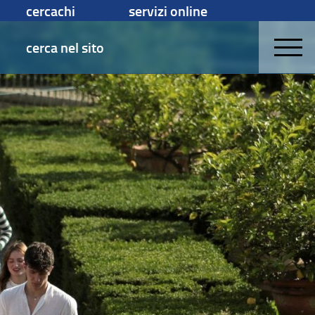
cercachi
servizi online
cerca nel sito