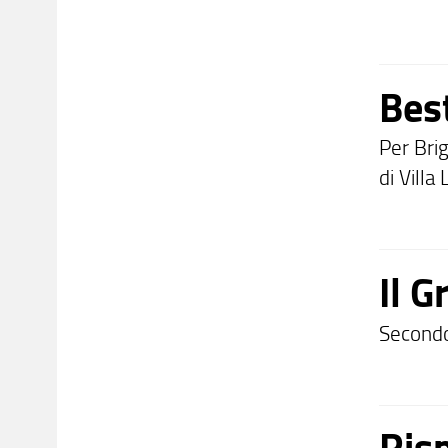
Bes
Per Bri
di Villa
Il G
Secondo
Ris