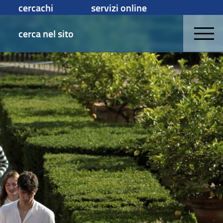
cercachi
servizi online
cerca nel sito