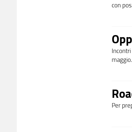
con posi
Opp
Incontri
maggio
Roa
Per prep