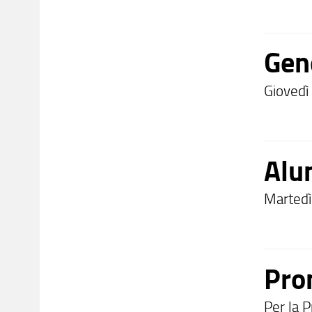
Gen
Giovedì 
Alu
Marted
Pro
Per la 