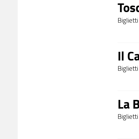
Tosc
Bigliet
Il C
Bigliett
La 
Bigliett