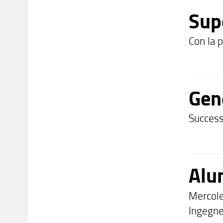
Supe
Con la p
Gen
Success
Alu
Mercole
Ingegne