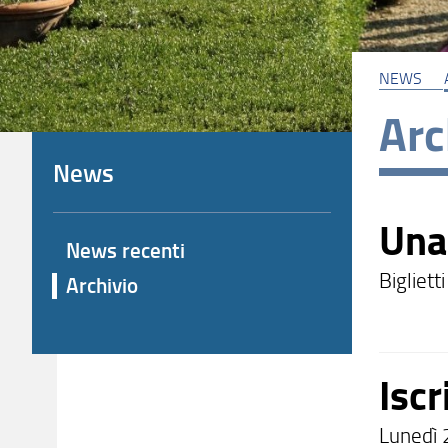
NEWS
Arc
News
Una 
News recenti
Bigliett
Archivio
Iscr
Lunedì 