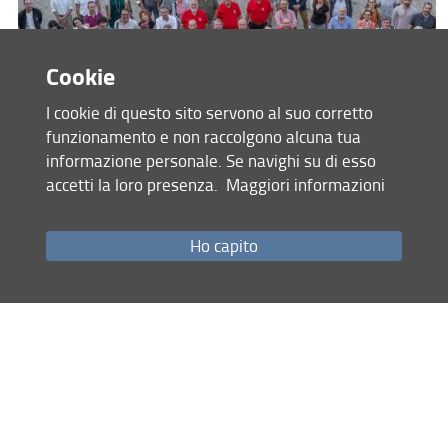
Cookie
I cookie di questo sito servono al suo corretto
funzionamento e non raccolgono alcuna tua
informazione personale. Se navighi su di esso
accetti la loro presenza.
Maggiori informazioni
AlumnUnifi Agraria
Ho capito
Nasce il Gruppo che riunisce laureate e laureati della Scuola
di Agraria. Scopri come aderire e guarda le foto della
serata.
25.05.2026