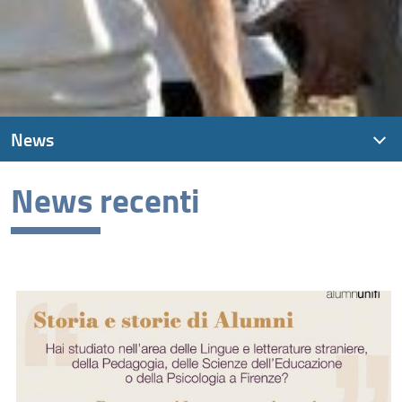
News
News recenti
News recenti
Archivio